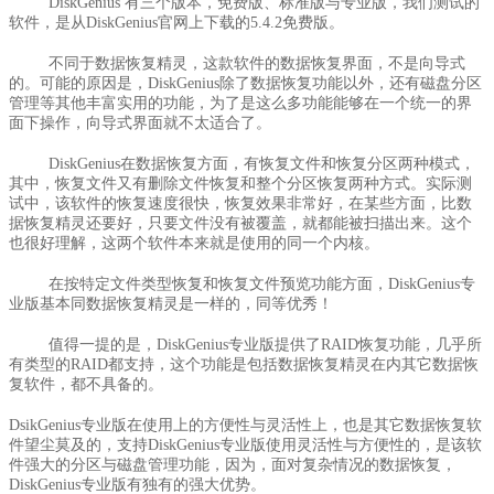
DiskGenius 有三个版本，免费版、标准版与专业版，我们测试的
软件，是从DiskGenius官网上下载的5.4.2免费版。
不同于数据恢复精灵，这款软件的数据恢复界面，不是向导式
的。可能的原因是，DiskGenius除了数据恢复功能以外，还有磁盘分区
管理等其他丰富实用的功能，为了是这么多功能能够在一个统一的界
面下操作，向导式界面就不太适合了。
DiskGenius在数据恢复方面，有恢复文件和恢复分区两种模式，
其中，恢复文件又有删除文件恢复和整个分区恢复两种方式。实际测
试中，该软件的恢复速度很快，恢复效果非常好，在某些方面，比数
据恢复精灵还要好，只要文件没有被覆盖，就都能被扫描出来。这个
也很好理解，这两个软件本来就是使用的同一个内核。
在按特定文件类型恢复和恢复文件预览功能方面，DiskGenius专
业版基本同数据恢复精灵是一样的，同等优秀！
值得一提的是，DiskGenius专业版提供了RAID恢复功能，几乎所
有类型的RAID都支持，这个功能是包括数据恢复精灵在内其它数据恢
复软件，都不具备的。
DsikGenius专业版在使用上的方便性与灵活性上，也是其它数据恢复软
件望尘莫及的，支持DiskGenius专业版使用灵活性与方便性的，是该软
件强大的分区与磁盘管理功能，因为，面对复杂情况的数据恢复，
DiskGenius专业版有独有的强大优势。