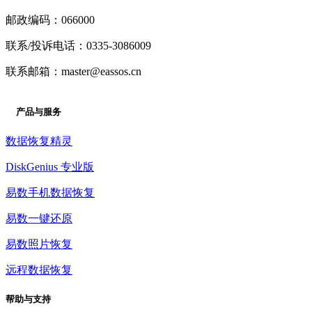
邮政编码：
066000
秦皇岛易数科技有限公司
地址：
河北省秦皇岛市 海港区 广顺厚现
联系/投诉电话：
0335-3086009
代城6-444号
联系邮箱：
master@eassos.cn
© 2026 AutoNavi
- GS(2025)5996号
产品与服务
数据恢复精灵
DiskGenius 专业版
易数手机数据恢复
易数一键还原
易数照片恢复
远程数据恢复
帮助与支持